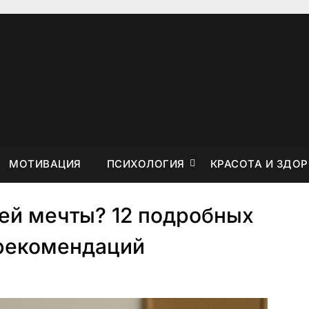
MOTИBAЦИЯ
ПCИXOЛOГИЯ
КРАСОТА И ЗДО
оей мечты? 12 подробных
 рекомендаций