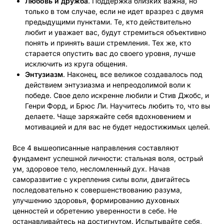
Любовь и дружба
. Поддержка близких важна, но
только в том случае, если не идет вразрез с двумя
предыдущими пунктами. Те, кто действительно
любит и уважает вас, будут стремиться объективно
понять и принять ваши стремления. Тех же, кто
старается опустить вас до своего уровня, лучше
исключить из круга общения.
Энтузиазм
. Наконец, все великое создавалось под
действием энтузиазма и непреодолимой воли к
победе. Свое дело искренне любили и Стив Джобс, и
Генри Форд, и Брюс Ли. Научитесь любить то, что вы
делаете. Чаще заряжайте себя вдохновением и
мотивацией и для вас не будет недостижимых целей.
Все 4 вышеописанные направления составляют
фундамент успешной личности: стальная воля, острый
ум, здоровое тело, несломленный дух. Начав
саморазвитие с укрепления силы воли, двигайтесь
последовательно к совершенствованию разума,
улучшению здоровья, формированию духовных
ценностей и обретению уверенности в себе. Не
останавливайтесь на достигнутом. Испытывайте себя,