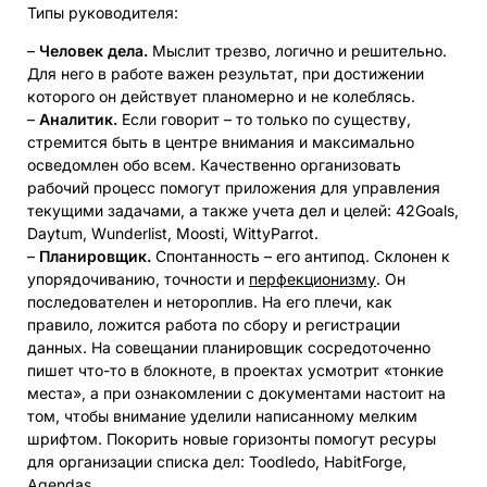
Типы руководителя:
–
Человек дела.
Мыслит трезво, логично и решительно.
Для него в работе важен результат, при достижении
которого он действует планомерно и не колеблясь.
–
Аналитик.
Если говорит – то только по существу,
стремится быть в центре внимания и максимально
осведомлен обо всем. Качественно организовать
рабочий процесс помогут приложения для управления
текущими задачами, а также учета дел и целей: 42Goals,
Daytum, Wunderlist, Moosti, WittyParrot.
–
Планировщик.
Спонтанность – его антипод. Склонен к
упорядочиванию, точности и
перфекционизму
. Он
последователен и нетороплив. На его плечи, как
правило, ложится работа по сбору и регистрации
данных. На совещании планировщик сосредоточенно
пишет что-то в блокноте, в проектах усмотрит «тонкие
места», а при ознакомлении с документами настоит на
том, чтобы внимание уделили написанному мелким
шрифтом. Покорить новые горизонты помогут ресуры
для организации списка дел: Toodledo, HabitForge,
Agendas.