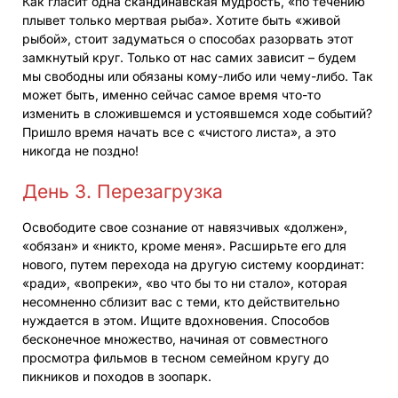
Как гласит одна скандинавская мудрость, «по течению
плывет только мертвая рыба». Хотите быть «живой
рыбой», стоит задуматься о способах разорвать этот
замкнутый круг. Только от нас самих зависит – будем
мы свободны или обязаны кому-либо или чему-либо. Так
может быть, именно сейчас самое время что-то
изменить в сложившемся и устоявшемся ходе событий?
Пришло время начать все с «чистого листа», а это
никогда не поздно!
День 3. Перезагрузка
Освободите свое сознание от навязчивых «должен»,
«обязан» и «никто, кроме меня». Расширьте его для
нового, путем перехода на другую систему координат:
«ради», «вопреки», «во что бы то ни стало», которая
несомненно сблизит вас с теми, кто действительно
нуждается в этом. Ищите вдохновения. Способов
бесконечное множество, начиная от совместного
просмотра фильмов в тесном семейном кругу до
пикников и походов в зоопарк.