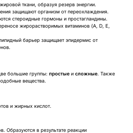
ировой ткани, образуя резерв энергии.
ния защищают организм от переохлаждения.
ются стероидные гормоны и простагландины.
ереносе жирорастворимых витаминов (A, D, E,
ипидный барьер защищает эпидермис от
нов.
две большие группы:
простые
и
сложные
. Также
подобные вещества.
ртов и жирных кислот.
в. Образуются в результате реакции