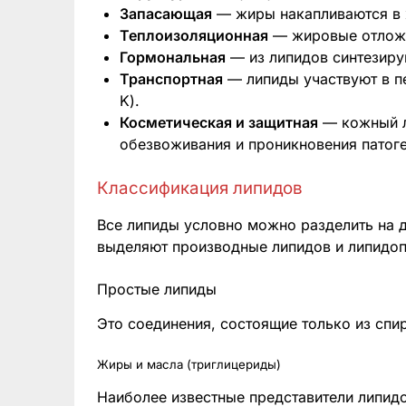
Запасающая
— жиры накапливаются в ж
Теплоизоляционная
— жировые отложе
Гормональная
— из липидов синтезиру
Транспортная
— липиды участвуют в п
K).
Косметическая и защитная
— кожный л
обезвоживания и проникновения патоге
Классификация липидов
Все липиды условно можно разделить на 
выделяют производные липидов и липидо
Простые липиды
Это соединения, состоящие только из спи
Жиры и масла (триглицериды)
Наиболее известные представители липидо