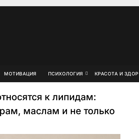
MOTИBAЦИЯ
ПCИXOЛOГИЯ
КРАСОТА И ЗДО
тносятся к липидам:
рам, маслам и не только