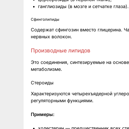
ганглиозиды (в мозге и сетчатке глаза).
Сфинголипиды
Содержат сфингозин вместо глицерина. Ча
нервных волокон.
Производные липидов
Это соединения, синтезируемые на основе
метаболизме.
Стероиды
Характеризуются четырехъядерной углер
регуляторными функциями.
Примеры:
холестерин — предшественник всех ст