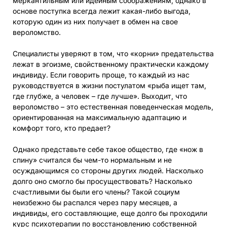
меркантильным или идейным соображениям, однако в
основе поступка всегда лежит какая-либо выгода,
которую один из них получает в обмен на свое
вероломство.
Специалисты уверяют в том, что «корни» предательства
лежат в эгоизме, свойственному практически каждому
индивиду. Если говорить проще, то каждый из нас
руководствуется в жизни постулатом «рыба ищет там,
где глубже, а человек – где лучше». Выходит, что
вероломство – это естественная поведенческая модель,
ориентированная на максимальную адаптацию и
комфорт того, кто предает?
Однако представьте себе такое общество, где «нож в
спину» считался бы чем-то нормальным и не
осуждающимся со стороны других людей. Насколько
долго оно смогло бы просуществовать? Насколько
счастливыми бы были его члены? Такой социум
неизбежно бы распался через пару месяцев, а
индивиды, его составляющие, еще долго бы проходили
курс психотерапии по восстановлению собственной