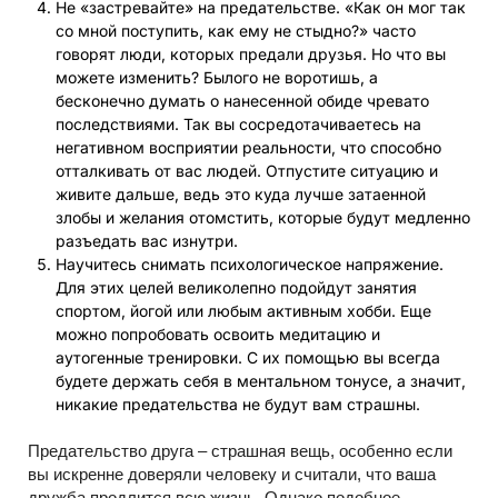
Не «застревайте» на предательстве. «Как он мог так
со мной поступить, как ему не стыдно?» часто
говорят люди, которых предали друзья. Но что вы
можете изменить? Былого не воротишь, а
бесконечно думать о нанесенной обиде чревато
последствиями. Так вы сосредотачиваетесь на
негативном восприятии реальности, что способно
отталкивать от вас людей. Отпустите ситуацию и
живите дальше, ведь это куда лучше затаенной
злобы и желания отомстить, которые будут медленно
разъедать вас изнутри.
Научитесь снимать психологическое напряжение.
Для этих целей великолепно подойдут занятия
спортом, йогой или любым активным хобби. Еще
можно попробовать освоить медитацию и
аутогенные тренировки. С их помощью вы всегда
будете держать себя в ментальном тонусе, а значит,
никакие предательства не будут вам страшны.
Предательство друга – страшная вещь, особенно если
вы искренне доверяли человеку и считали, что ваша
дружба продлится всю жизнь. Однако подобное